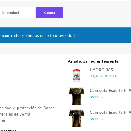
encontrado productos de este proveedor!
Añadidos recientemente
HYDRO 365
40,40
€
40,40
€
Camiseta Esports FT
Season 3
38,00
€
vacidad y protección de Datos
Camiseta Esports FT
nerales de venta
Season 2
38,00
€
kies
nosotros