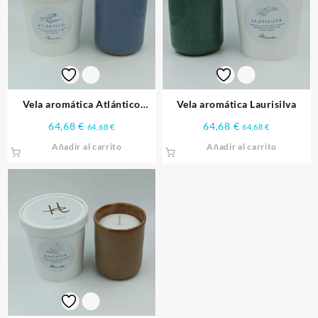
Vela aromática Atlántico
Vela aromática Laurisilva
Sector: Artesanía Vela
64,68
€
64,68
€
64,68
€
64,68
€
aromática Atlántico, inspirada
Añadir al carrito
Añadir al carrito
en los aromas de Canarias.