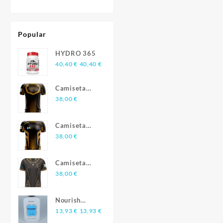
Popular
HYDRO 365
40,40
€
40,40
€
Camiseta
Esports
38,00
€
FTVCanarias
Season 3
Camiseta
Esports
38,00
€
FTVCanarias
Season 2
Camiseta
Esports
38,00
€
FTVCanarias
Season 1
Nourish
champú
13,93
€
13,93
€