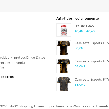
Añadidos recientemente
HYDRO 365
40,40
€
40,40
€
Camiseta Esports FT
Season 3
38,00
€
vacidad y protección de Datos
Camiseta Esports FT
nerales de venta
Season 2
38,00
€
kies
nosotros
Camiseta Esports FT
Season 1
38,00
€
2026
Isla32 Shopping
Diseñado por
Tema para WordPress de Themeh