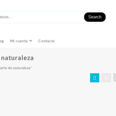
Search
og
Mi cuenta
Contacto
 naturaleza
arte de naturaleza”