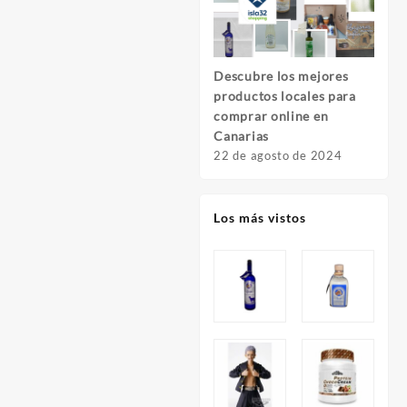
Descubre los mejores
Descu
productos locales para
Foto
comprar online en
Fuer
Canarias
8 de 
22 de agosto de 2024
Los más vistos