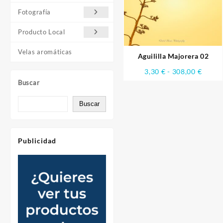
Fotografía
Producto Local
Velas aromáticas
Aguililla Majorera 02
Rango
3,30
€
-
308,00
€
de
Buscar
precio
desde
Buscar
3,30 €
hasta
308,0
Publicidad