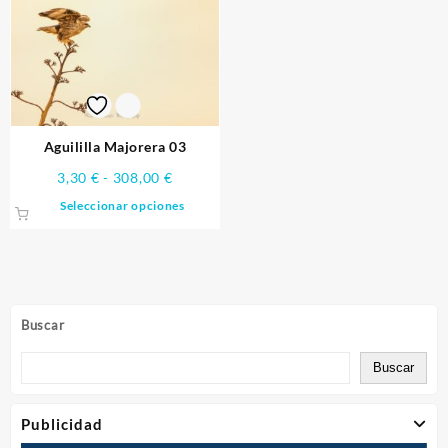
Aguililla Majorera 03
Rango
3,30
€
-
308,00
€
de
Este
Seleccionar opciones
precios:
producto
desde
tiene
3,30 €
múltiples
hasta
variantes.
308,00 €
Las
Buscar
opciones
se
Buscar
pueden
elegir
en
Publicidad
la