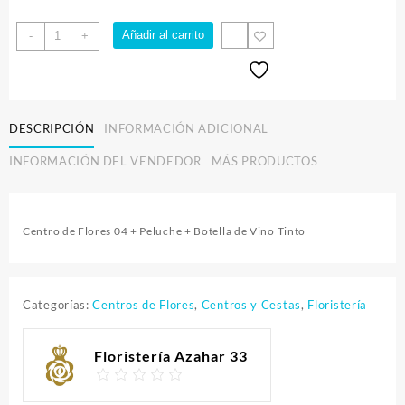
Centro
Añadir al carrito
-
+
de
Flores
04
cantidad
DESCRIPCIÓN
INFORMACIÓN ADICIONAL
INFORMACIÓN DEL VENDEDOR
MÁS PRODUCTOS
Centro de Flores 04 + Peluche + Botella de Vino Tinto
Categorías:
Centros de Flores
,
Centros y Cestas
,
Floristería
Floristería Azahar 33