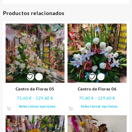
Productos relacionados
Centro de Flores 05
Centro de Flores 06
Rango
Rango
75,60
€
-
129,60
€
75,60
€
-
129,60
€
de
de
Este
Este
Seleccionar opciones
Seleccionar opciones
precios:
precios:
producto
produ
desde
desde
tiene
tiene
75,60 €
75,60 €
múltiples
múltip
hasta
hasta
variantes.
varian