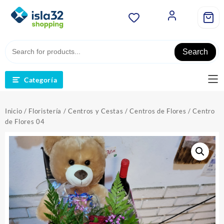
Saltar
al
contenido
Search
Categoría
Inicio
/
Floristería
/
Centros y Cestas
/
Centros de Flores
/ Centro
de Flores 04