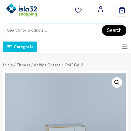
Saltar
al
contenido
Search
Categoría
Inicio
/
Fitness
/
Ácidos Grasos
/ OMEGA 3