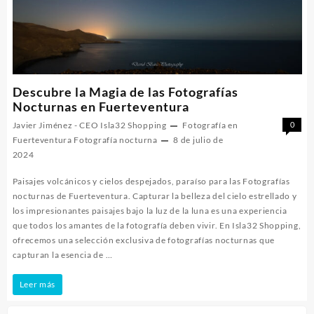
Descubre la Magia de las Fotografías
Nocturnas en Fuerteventura
Javier Jiménez - CEO Isla32 Shopping
Fotografía en
0
Fuerteventura
Fotografía nocturna
8 de julio de
2024
Paisajes volcánicos y cielos despejados, paraíso para las Fotografías
nocturnas de Fuerteventura. Capturar la belleza del cielo estrellado y
los impresionantes paisajes bajo la luz de la luna es una experiencia
que todos los amantes de la fotografía deben vivir. En Isla32 Shopping,
ofrecemos una selección exclusiva de fotografías nocturnas que
capturan la esencia de …
Descubre
Leer más
la