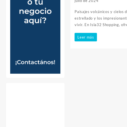
julio de 2024
Paisajes volcánicos y cielos 
estrellado y los impresionant
vivir. En Isla32 Shopping, o
Descubre
Leer más
la
Magia
de
las
Fotografías
Nocturnas
en
Fuerteventura