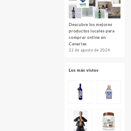
Descubre los mejores
Descu
productos locales para
Foto
comprar online en
Fuer
Canarias
8 de 
22 de agosto de 2024
Los más vistos