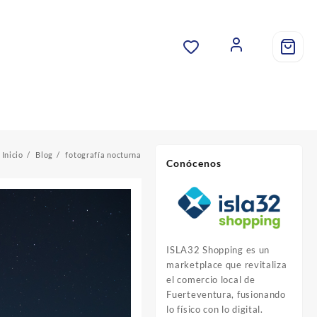
Inicio
Blog
fotografía nocturna
Conócenos
ISLA32 Shopping es un
marketplace que revitaliza
el comercio local de
Fuerteventura, fusionando
lo físico con lo digital.