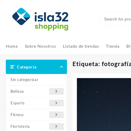
Saltar
al
contenido
Home
Sobre Nosotros
Listado de tiendas
Tienda
Bl
Etiqueta:
fotografí
Categoría
Sin categorizar
Belleza
Esports
Fitness
Floristería