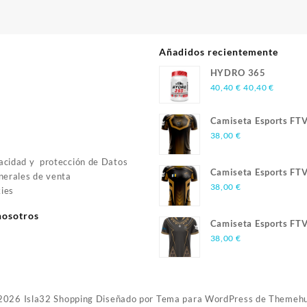
Añadidos recientemente
HYDRO 365
40,40
€
40,40
€
Camiseta Esports FT
Season 3
38,00
€
vacidad y protección de Datos
Camiseta Esports FT
nerales de venta
Season 2
38,00
€
kies
nosotros
Camiseta Esports FT
Season 1
38,00
€
2026
Isla32 Shopping
Diseñado por
Tema para WordPress de Themeh