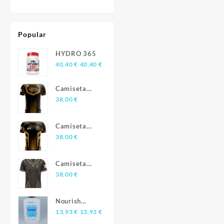
Popular
HYDRO 365
40,40
€
40,40
€
Camiseta
Esports
38,00
€
FTVCanarias
Season 3
Camiseta
Esports
38,00
€
FTVCanarias
Season 2
Camiseta
Esports
38,00
€
FTVCanarias
Season 1
Nourish
champú
13,93
€
13,93
€