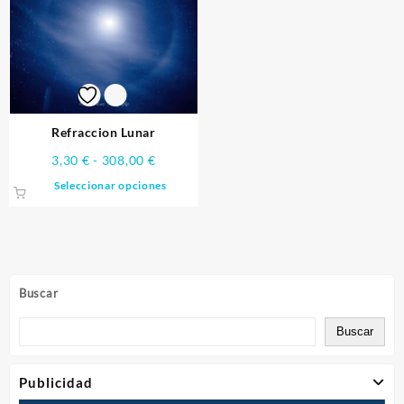
Refraccion Lunar
Rango
3,30
€
-
308,00
€
de
Este
Seleccionar opciones
precios:
producto
desde
tiene
3,30 €
múltiples
hasta
variantes.
308,00 €
Las
Buscar
opciones
se
Buscar
pueden
elegir
en
Publicidad
la