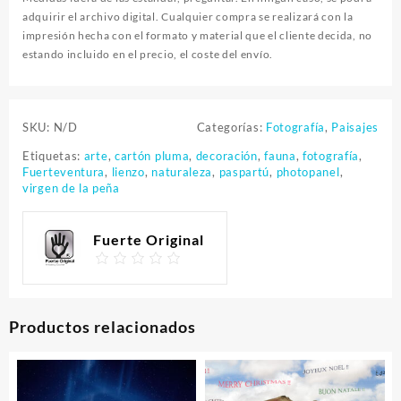
adquirir el archivo digital. Cualquier compra se realizará con la
impresión hecha con el formato y material que el cliente decida, no
estando incluido en el precio, el coste del envío.
SKU:
N/D
Categorías:
Fotografía
,
Paisajes
Etiquetas:
arte
,
cartón pluma
,
decoración
,
fauna
,
fotografía
,
Fuerteventura
,
lienzo
,
naturaleza
,
paspartú
,
photopanel
,
virgen de la peña
Fuerte Original
Productos relacionados