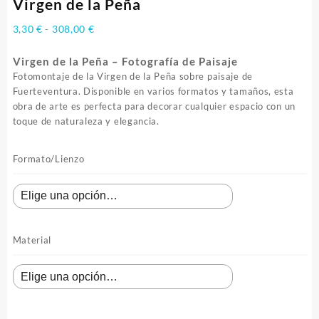
Virgen de la Peña
Rango
3,30
€
-
308,00
€
de
precios:
Virgen de la Peña – Fotografía de Paisaje
desde
Fotomontaje de la Virgen de la Peña sobre paisaje de
3,30 €
Fuerteventura. Disponible en varios formatos y tamaños, esta
hasta
obra de arte es perfecta para decorar cualquier espacio con un
308,00 €
toque de naturaleza y elegancia.
Formato/Lienzo
Material