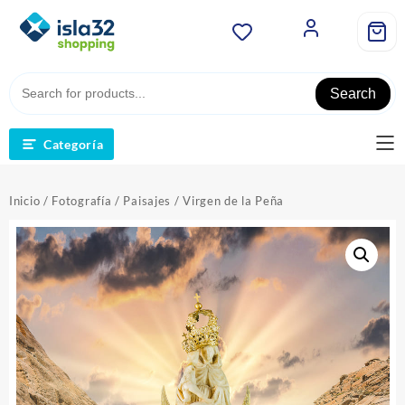
Saltar
al
contenido
Search
Categoría
Inicio
/
Fotografía
/
Paisajes
/ Virgen de la Peña