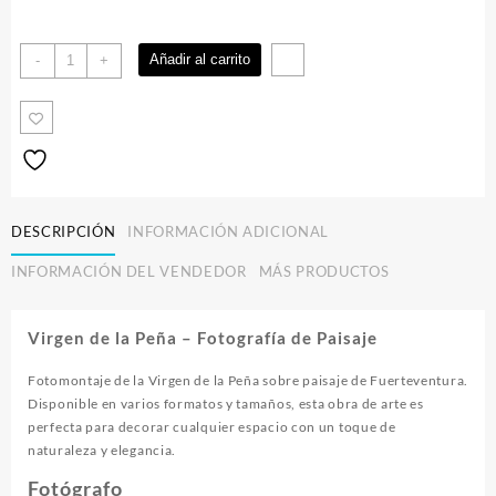
Virgen
Añadir al carrito
-
+
de
la
Peña
cantidad
DESCRIPCIÓN
INFORMACIÓN ADICIONAL
INFORMACIÓN DEL VENDEDOR
MÁS PRODUCTOS
Virgen de la Peña – Fotografía de Paisaje
Fotomontaje de la Virgen de la Peña sobre paisaje de Fuerteventura.
Disponible en varios formatos y tamaños, esta obra de arte es
perfecta para decorar cualquier espacio con un toque de
naturaleza y elegancia.
Fotógrafo