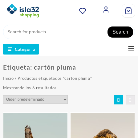
Saltar
al
contenido
Search
Categoría
Etiqueta:
cartón pluma
Inicio
/ Productos etiquetados “cartón pluma”
Mostrando los 6 resultados