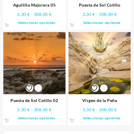
página
págin
Aguililla Majorera 05
Puesta de Sol Cotillo
de
de
Rango
Rango
3,30
€
-
308,00
€
3,30
€
-
308,00
€
producto
produ
de
de
Este
Este
Seleccionar opciones
Seleccionar opciones
precios:
precios:
producto
produ
desde
desde
tiene
tiene
3,30 €
3,30 €
múltiples
múlti
hasta
hasta
variantes.
varia
308,00 €
308,00 
Las
Las
opciones
opcio
se
se
pueden
pued
elegir
elegir
en
en
la
la
página
págin
Puesta de Sol Cotillo 02
Virgen de la Peña
de
de
Rango
Rango
3,30
€
-
308,00
€
3,30
€
-
308,00
€
producto
produ
de
de
Este
Este
Seleccionar opciones
Seleccionar opciones
precios:
precios:
producto
produ
desde
desde
tiene
tiene