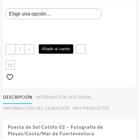
Puesta
Añadir al carrito
-
+
de
Sol
Cotillo
02
cantidad
DESCRIPCIÓN
INFORMACIÓN ADICIONAL
INFORMACIÓN DEL VENDEDOR
MÁS PRODUCTOS
Puesta de Sol Cotillo 02 – Fotografía de
Playas/Costa/Mar de Fuerteventura