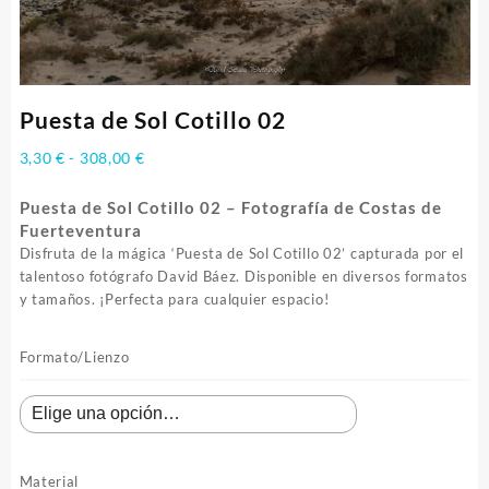
Puesta de Sol Cotillo 02
Rango
3,30
€
-
308,00
€
de
precios:
Puesta de Sol Cotillo 02 – Fotografía de Costas de
desde
Fuerteventura
3,30 €
Disfruta de la mágica ‘Puesta de Sol Cotillo 02’ capturada por el
hasta
talentoso fotógrafo David Báez. Disponible en diversos formatos
308,00 €
y tamaños. ¡Perfecta para cualquier espacio!
Formato/Lienzo
Material