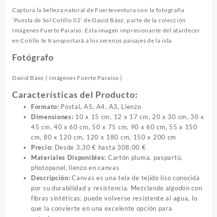
Captura la belleza natural de Fuerteventura con la fotografía
‘Puesta de Sol Cotillo 02’ de David Báez, parte de la colección
Imágenes Fuerte Paraíso. Esta imagen impresionante del atardecer
en Cotillo te transportará a los serenos paisajes de la isla.
Fotógrafo
David Báez (
Imágenes Fuerte Paraíso
)
Características del Producto:
Formato:
Postal, A5, A4, A3, Lienzo
Dimensiones:
10 x 15 cm, 12 x 17 cm, 20 x 30 cm, 30 x
45 cm, 40 x 60 cm, 50 x 75 cm, 90 x 60 cm, 55 x 150
cm, 80 x 120 cm, 120 x 180 cm, 150 x 200 cm
Precio:
Desde 3,30 € hasta 308,00 €
Materiales Disponibles:
Cartón pluma, paspartú,
photopanel, lienzo en canvas
Descripción:
Canvas es una tela de tejido liso conocida
por su durabilidad y resistencia. Mezclando algodón con
fibras sintéticas, puede volverse resistente al agua, lo
que la convierte en una excelente opción para