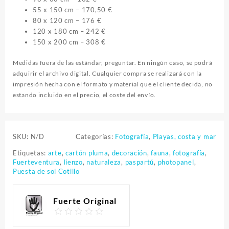
55 x 150 cm – 170,50 €
80 x 120 cm – 176 €
120 x 180 cm – 242 €
150 x 200 cm – 308 €
Medidas fuera de las estándar, preguntar. En ningún caso, se podrá
adquirir el archivo digital. Cualquier compra se realizará con la
impresión hecha con el formato y material que el cliente decida, no
estando incluido en el precio, el coste del envío.
SKU:
N/D
Categorías:
Fotografía
,
Playas, costa y mar
Etiquetas:
arte
,
cartón pluma
,
decoración
,
fauna
,
fotografía
,
Fuerteventura
,
lienzo
,
naturaleza
,
paspartú
,
photopanel
,
Puesta de sol Cotillo
Fuerte Original