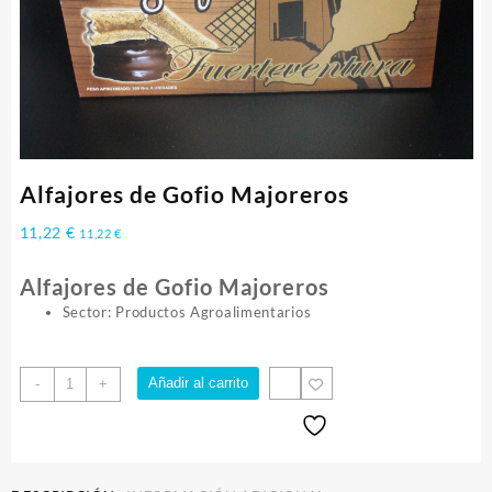
Alfajores de Gofio Majoreros
11,22
€
11,22
€
Alfajores de Gofio Majoreros
Sector: Productos Agroalimentarios
Alfajores
Añadir al carrito
-
+
de
Gofio
Majoreros
cantidad