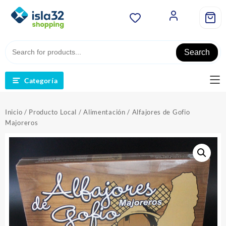
Saltar
al
contenido
Search
Categoría
Inicio
/
Producto Local
/
Alimentación
/ Alfajores de Gofio
Majoreros