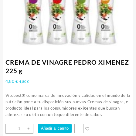
CREMA DE VINAGRE PEDRO XIMENEZ
225 g
4,80
€
4,80
€
Vitobest® como marca de innovación y calidad en el mundo de la
nutrición pone a tu disposición sus nuevas Cremas de vinagre, el
producto ideal para los consumidores exigentes que buscan
aderezar su dieta con un toque diferente de sabor.
CREMA
Añadir al carrito
-
+
DE