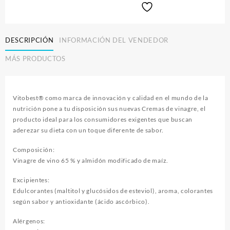
VINAGRE
PEDRO
XIMENEZ
225
DESCRIPCIÓN
INFORMACIÓN DEL VENDEDOR
g
MÁS PRODUCTOS
cantidad
Vitobest® como marca de innovación y calidad en el mundo de la
nutrición pone a tu disposición sus nuevas Cremas de vinagre, el
producto ideal para los consumidores exigentes que buscan
aderezar su dieta con un toque diferente de sabor.
Composición:
Vinagre de vino 65 % y almidón modificado de maíz.
Excipientes:
Edulcorantes (maltitol y glucósidos de esteviol), aroma, colorantes
según sabor y antioxidante (ácido ascórbico).
Alérgenos: