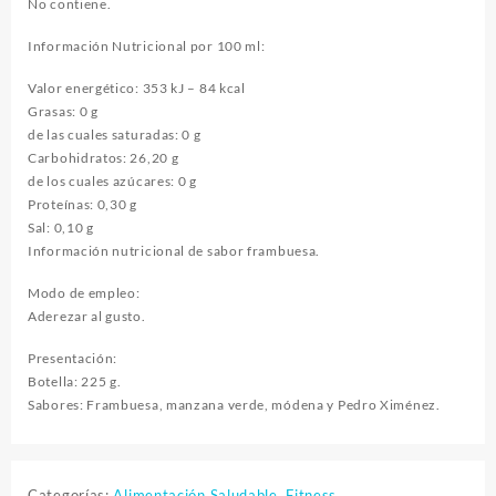
No contiene.
Información Nutricional por 100 ml:
Valor energético: 353 kJ – 84 kcal
Grasas: 0 g
de las cuales saturadas: 0 g
Carbohidratos: 26,20 g
de los cuales azúcares: 0 g
Proteínas: 0,30 g
Sal: 0,10 g
Información nutricional de sabor frambuesa.
Modo de empleo:
Aderezar al gusto.
Presentación:
Botella: 225 g.
Sabores: Frambuesa, manzana verde, módena y Pedro Ximénez.
Categorías:
Alimentación Saludable
,
Fitness