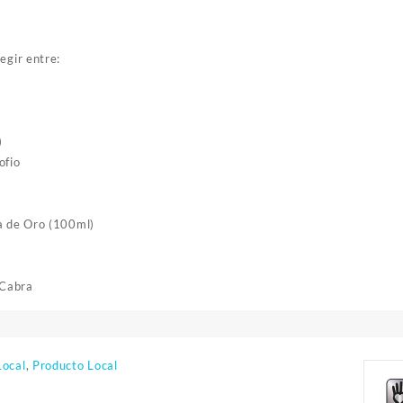
egir entre:
)
ofio
a de Oro (100ml)
 Cabra
Local
,
Producto Local