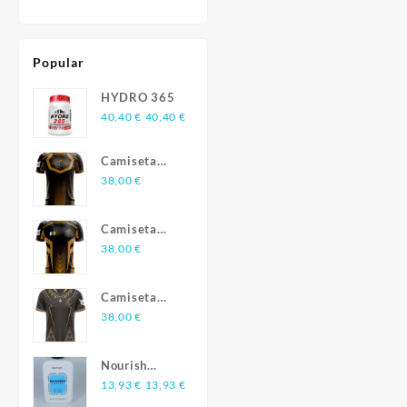
Popular
HYDRO 365
40,40
€
40,40
€
Camiseta
Esports
38,00
€
FTVCanarias
Season 3
Camiseta
Esports
38,00
€
FTVCanarias
Season 2
Camiseta
Esports
38,00
€
FTVCanarias
Season 1
Nourish
champú
13,93
€
13,93
€