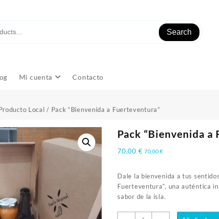
Search
og
Mi cuenta
Contacto
Producto Local
/ Pack “Bienvenida a Fuerteventura”
Pack “Bienvenida a 
70,00
€
70,00
€
Dale la bienvenida a tus sentido
Fuerteventura”, una auténtica in
sabor de la isla.
Pack