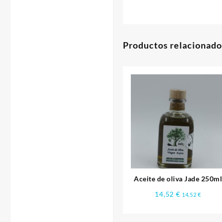
Productos relacionado
Aceite de oliva Jade 250m
14,52
€
14,52
€