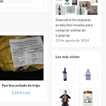
Descubre los mejores
Descu
productos locales para
Foto
comprar online en
Fuer
Canarias
8 de 
22 de agosto de 2024
Los más vistos
Pan bizcochado de trigo
5,15
€
5,15
€