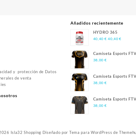
Añadidos recientemente
HYDRO 365
40,40
€
40,40
€
Camiseta Esports FT
Season 3
38,00
€
vacidad y protección de Datos
Camiseta Esports FT
nerales de venta
Season 2
38,00
€
kies
nosotros
Camiseta Esports FT
Season 1
38,00
€
2026
Isla32 Shopping
Diseñado por
Tema para WordPress de Themeh