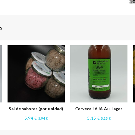
s
l
Sal de sabores (por unidad)
Cerveza LAJA Au-Lager
5,94
€
5,15
€
5,94
€
5,15
€