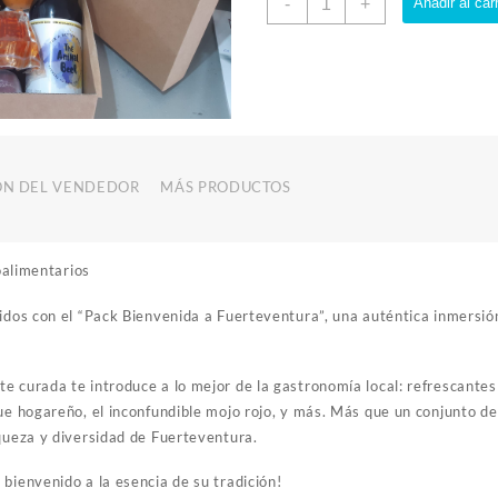
-
+
Añadir al carr
"Bienvenida
a
Fuerteventura"
cantidad
ÓN DEL VENDEDOR
MÁS PRODUCTOS
oalimentarios
idos con el “Pack Bienvenida a Fuerteventura”, una auténtica inmersión 
e curada te introduce a lo mejor de la gastronomía local: refrescantes
que hogareño, el inconfundible mojo rojo, y más. Más que un conjunto d
iqueza y diversidad de Fuerteventura.
bienvenido a la esencia de su tradición!